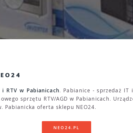
NEO24
i RTV w Pabianicach
. Pabianice - sprzedaż IT
owego sprzętu RTV/AGD w Pabianicach. Urządzen
 Pabianicka oferta sklepu NEO24.
NEO24.PL