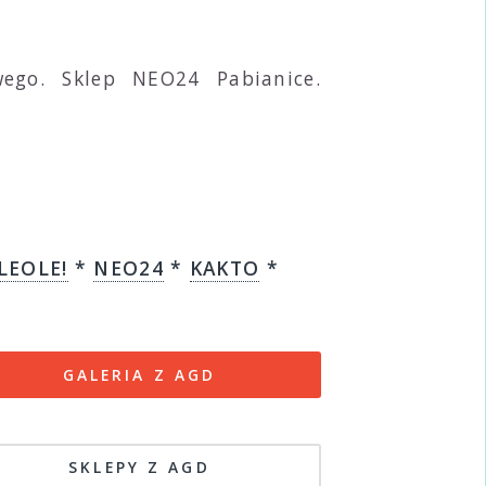
ego. Sklep NEO24 Pabianice.
LEOLE!
*
NEO24
*
KAKTO
*
GALERIA Z AGD
SKLEPY Z AGD